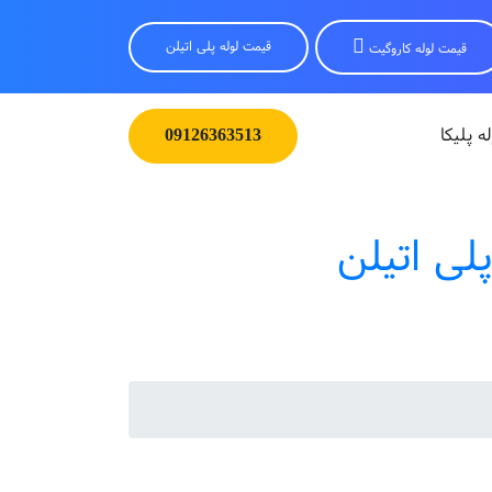
قیمت لوله پلی اتیلن
قیمت لوله کاروگیت
له پلیکا
09126363513
لی اتیلن