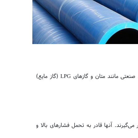
لوله پلی اتیلن گازی (Polyethylene Gas Pipe) یک نوع لوله است که برای انتقال گازهای طبیعی و گازهای صنعتی مانند متان و گازهای LPG (گاز مایع)
ر می‌گیرند. آنها قادر به تحمل فشارهای بالا و