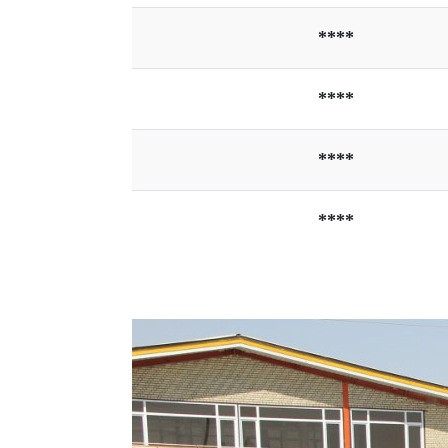
****
****
****
****