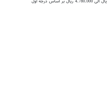
بستگی دارد. این لوله در قطرهای 20 میلیمتر الی 110 میلیمتر تولید شده و قیمت هر متر آن بین 496.000 ريال الی 4.780.000 ريال بر اساس درجه اول