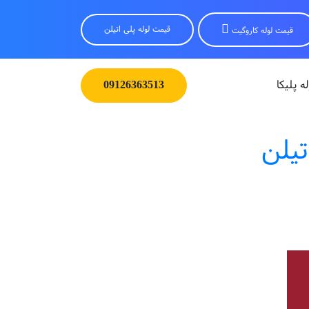
قیمت لوله پلی اتیلن
قیمت لوله کاروگیت
له پلیکا
09126363513
تیلن