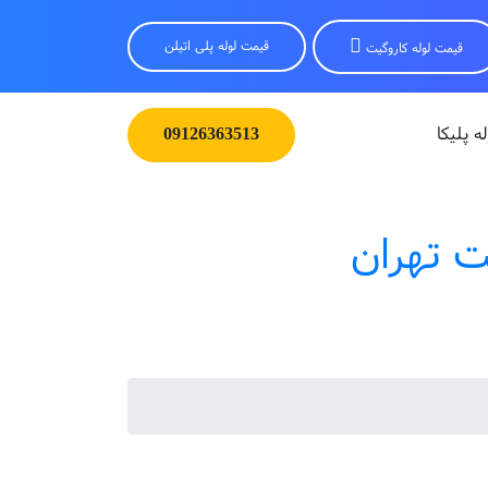
قیمت لوله پلی اتیلن
قیمت لوله کاروگیت
له پلیکا
09126363513
ت تهران