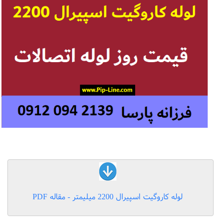
لوله کاروگیت اسپیرال 2200 میلیمتر - مقاله PDF